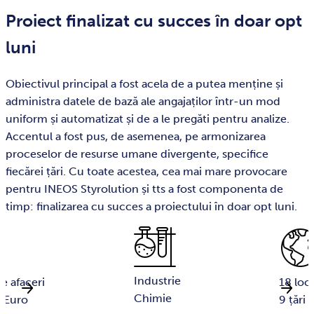
Proiect finalizat cu succes în doar opt
luni
Obiectivul principal a fost acela de a putea menține și
administra datele de bază ale angajaților într-un mod
uniform și automatizat și de a le pregăti pentru analize.
Accentul a fost pus, de asemenea, pe armonizarea
proceselor de resurse umane divergente, specifice
fiecărei țări. Cu toate acestea, cea mai mare provocare
pentru INEOS Styrolution și tts a fost componenta de
timp: finalizarea cu succes a proiectului în doar opt luni.
Industrie
de afaceri
18 loca
Chimie
 Euro
9 țări