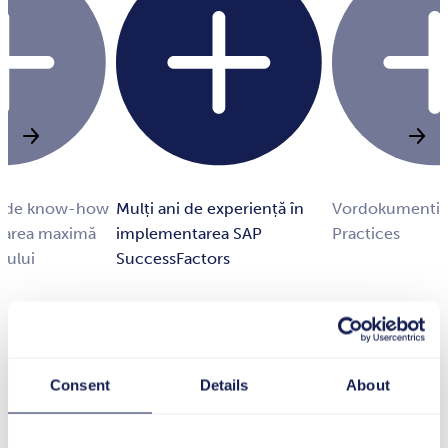
id de know-how
Mulți ani de experiență în
Vordokumentie
rarea maximă
implementarea SAP
Practices
tului
SuccessFactors
Consent
Details
About