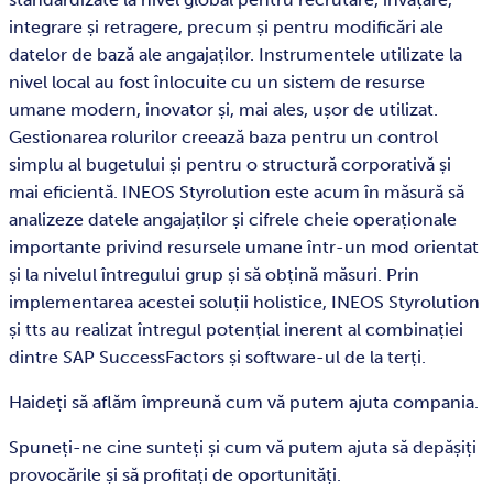
integrare și retragere, precum și pentru modificări ale
datelor de bază ale angajaților. Instrumentele utilizate la
nivel local au fost înlocuite cu un sistem de resurse
umane modern, inovator și, mai ales, ușor de utilizat.
Gestionarea rolurilor creează baza pentru un control
simplu al bugetului și pentru o structură corporativă și
mai eficientă. INEOS Styrolution este acum în măsură să
analizeze datele angajaților și cifrele cheie operaționale
importante privind resursele umane într-un mod orientat
și la nivelul întregului grup și să obțină măsuri. Prin
implementarea acestei soluții holistice, INEOS Styrolution
și tts au realizat întregul potențial inerent al combinației
dintre SAP SuccessFactors și software-ul de la terți.
Haideți să aflăm împreună cum vă putem ajuta compania.
Spuneți-ne cine sunteți și cum vă putem ajuta să depășiți
provocările și să profitați de oportunități.