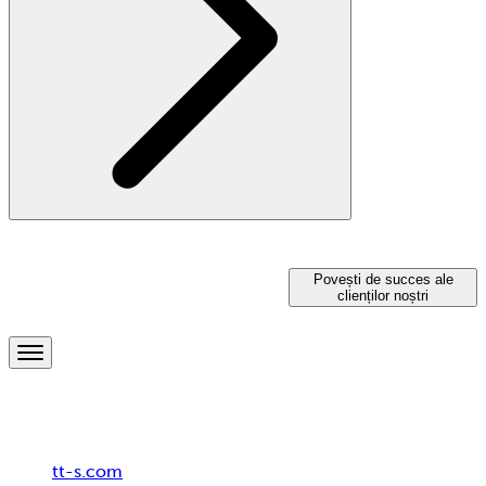
Soluții pentru un HR orientat
Povești de succes ale
clienților noștri
spre viitor
Breadcrumb
tt-s.com