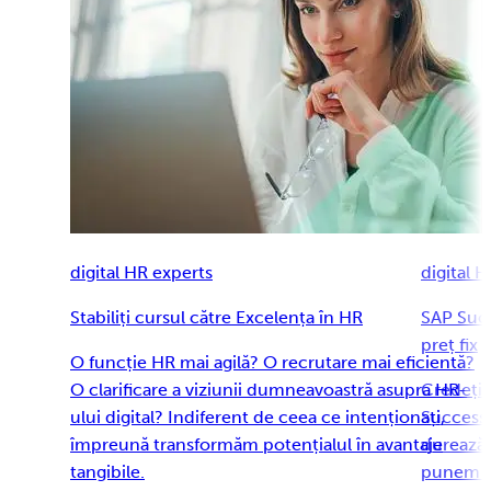
digital HR experts
digital 
Stabiliți cursul către Excelența în HR
SAP Succ
preț fix
O funcție HR mai agilă? O recrutare mai eficientă?
O clarificare a viziunii dumneavoastră asupra HR-
Credeți 
ului digital? Indiferent de ceea ce intenționați,
SuccessF
împreună transformăm potențialul în avantaje
durează 
tangibile.
punem si