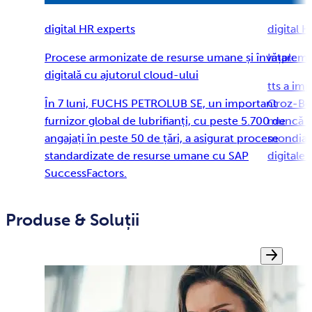
digital HR experts
digital 
Procese armonizate de resurse umane și învățare
Impleme
digitală cu ajutorul cloud-ului
tts a im
În 7 luni, FUCHS PETROLUB SE, un important
Groz-Bec
furnizor global de lubrifianți, cu peste 5.700 de
muncă be
angajați în peste 50 de țări, a asigurat procese
mondial,
standardizate de resurse umane cu SAP
digitale 
SuccessFactors.
Produse & Soluții