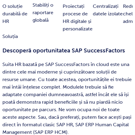
Stabiliți o
O soluție
Proiectați
Centralizați
Redu
raportare
durabilă de
procese de
datele izolate
chelt
globală
HR
HR digitale și
admin
personalizate
Soluția
Descoperă oportunitatea SAP SuccessFactors
Suita HR bazată pe SAP SuccessFactors în cloud este una
dintre cele mai moderne și cuprinzătoare soluții de
resurse umane. Cu toate acestea, oportunitățile ei trebuie
mai întâi înțelese complet. Modulele trebuie să fie
adaptate companiei dumneavoastră, astfel încât ele să își
poată demonstra rapid beneficiile și să nu piardă nicio
oportunitate pe parcurs. Ne vom ocupa noi de toate
aceste aspecte. Sau, dacă preferați, putem face acești pași
direct în formatul clasic SAP HR, SAP ERP Human Capital
Management (SAP ERP HCM).