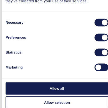
they’ve collected from your use of their services.
Ik ga akkoord met de verwerking en het gebruik
Consent
Necessary
van mijn gegevens in overeenstemming met de
Selection
privacybeleid
.
*
Preferences
Statistics
Marketing
Footer
Allow all
LinkedIn
Allow selection