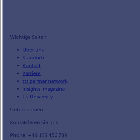
Wichtige Seiten
Über uns
Standorte
Kontakt
Karriere
tts partner network
insights. magazine
tts University
Unternehmen
Kontaktieren Sie uns
Phone: +49 123 456 789