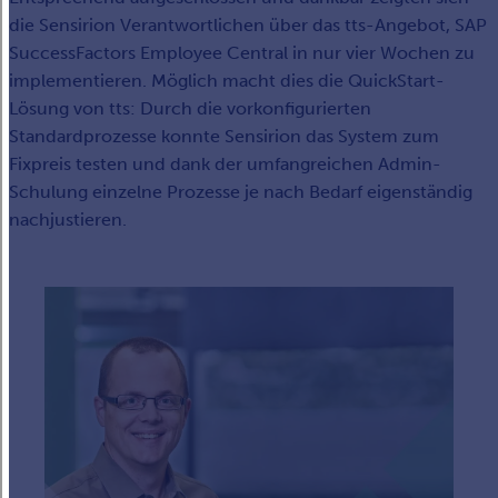
die Sensirion Verantwortlichen über das tts-Angebot, SAP
SuccessFactors Employee Central in nur vier Wochen zu
implementieren. Möglich macht dies die QuickStart-
Lösung von tts: Durch die vorkonfigurierten
Standardprozesse konnte Sensirion das System zum
Fixpreis testen und dank der umfangreichen Admin-
Schulung einzelne Prozesse je nach Bedarf eigenständig
nachjustieren.