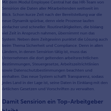
Mit dem Modul Employee Central hat das HR-Team von
Sensirion die Daten aller Mitarbeitenden weltweit im
Blick. Schon kurze Zeit nach der Bereitstellung war die
neue Dynamik spürbar, denn viele Prozesse laufen
einfacher und schneller. Routinetätigkeiten, die bislang
viel Zeit in Anspruch nahmen, übernimmt nun das
System. Neben dem Zeitgewinn punktet die Lösung auch
beim Thema Sicherheit und Compliance. Denn in allen
Ländern, in denen Sensirion tätig ist, muss das
Unternehmen die dort geltenden arbeitsrechtlichen
Bestimmungen, Steuergesetze, Arbeitszeitrichtlinien
sowie Datenschutzbestimmungen beachten und
einhalten. Das neue System schafft Transparenz, sodass
jedes Land in der Lage ist, seine Daten in Einklang mit den
örtlichen Gesetzen und Vorschriften zu verwalten.
Damit Sensirion ein Top-Arbeitgeber
bleibt