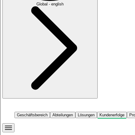
Global - english
Geschäftsbereich
Abteilungen
Lösungen
Kundenerfolge
Pr