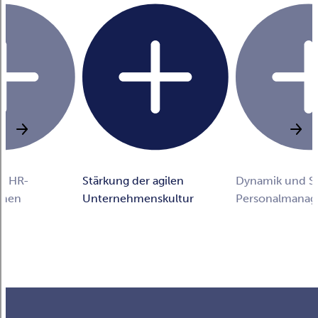
er HR-
Stärkung der agilen
Dynamik und Si
chen
Unternehmenskultur
Personalmana