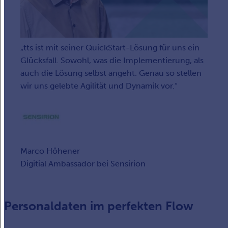
tts ist mit seiner QuickStart-Lösung für uns ein
Glücksfall. Sowohl, was die Implementierung, als
auch die Lösung selbst angeht. Genau so stellen
wir uns gelebte Agilität und Dynamik vor.
Marco Höhener
Digitial Ambassador bei Sensirion
Personaldaten im perfekten Flow