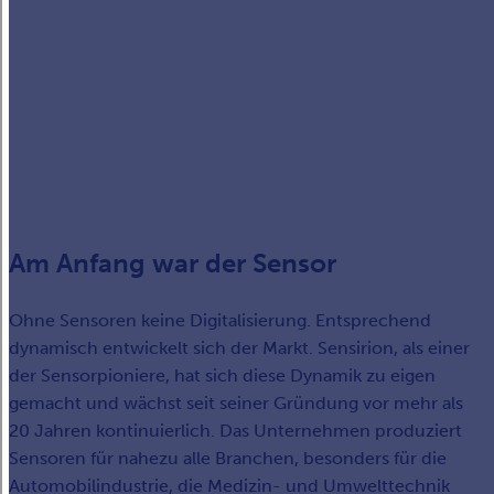
Am Anfang war der Sensor
Ohne Sensoren keine Digitalisierung. Entsprechend
dynamisch entwickelt sich der Markt. Sensirion, als einer
der Sensorpioniere, hat sich diese Dynamik zu eigen
gemacht und wächst seit seiner Gründung vor mehr als
20 Jahren kontinuierlich. Das Unternehmen produziert
Sensoren für nahezu alle Branchen, besonders für die
Automobilindustrie, die Medizin- und Umwelttechnik