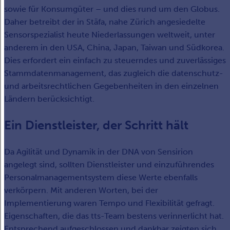
sowie für Konsumgüter – und dies rund um den Globus.
Daher betreibt der in Stäfa, nahe Zürich angesiedelte
Sensorspezialist heute Niederlassungen weltweit, unter
anderem in den USA, China, Japan, Taiwan und Südkorea.
Dies erfordert ein einfach zu steuerndes und zuverlässiges
Stammdatenmanagement, das zugleich die datenschutz-
und arbeitsrechtlichen Gegebenheiten in den einzelnen
Ländern berücksichtigt.
Ein Dienstleister, der Schritt hält
Da Agilität und Dynamik in der DNA von Sensirion
angelegt sind, sollten Dienstleister und einzuführendes
Personalmanagementsystem diese Werte ebenfalls
verkörpern. Mit anderen Worten, bei der
Implementierung waren Tempo und Flexibilität gefragt.
Eigenschaften, die das tts-Team bestens verinnerlicht hat.
Entsprechend aufgeschlossen und dankbar zeigten sich