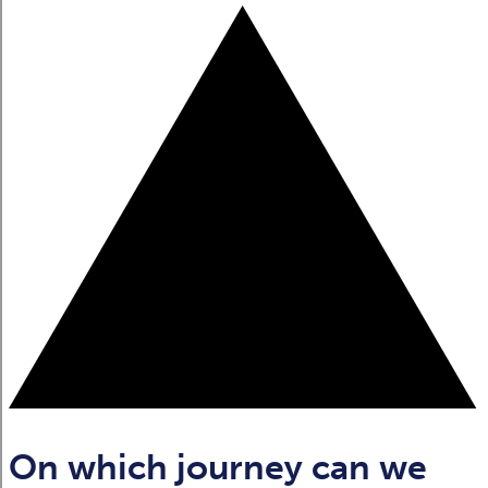
On which journey can we