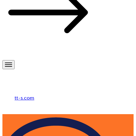
Breadcrumb
tt-s.com
Digital Adoption Platform