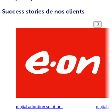
Success stories de nos clients
digital adoption solutions
digital 