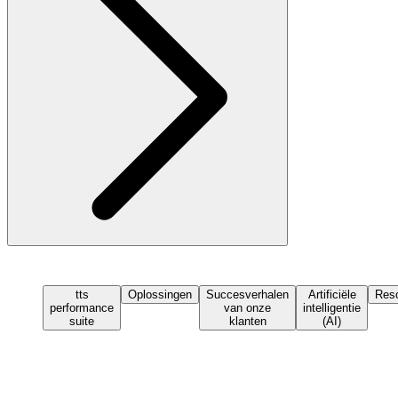
tts
Oplossingen
Succesverhalen
Artificiële
Res
performance
van onze
intelligentie
suite
klanten
(AI)
Demo aanvragen