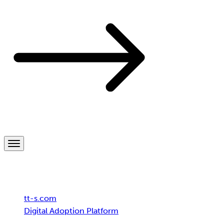
Breadcrumb
tt-s.com
Digital Adoption Platform
tts partner network