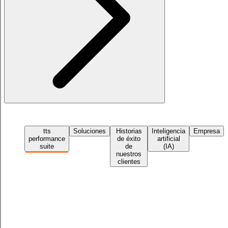
tts
Soluciones
Historias
Inteligencia
Empresa
performance
de éxito
artificial
suite
de
(IA)
nuestros
clientes
Solicita una demo