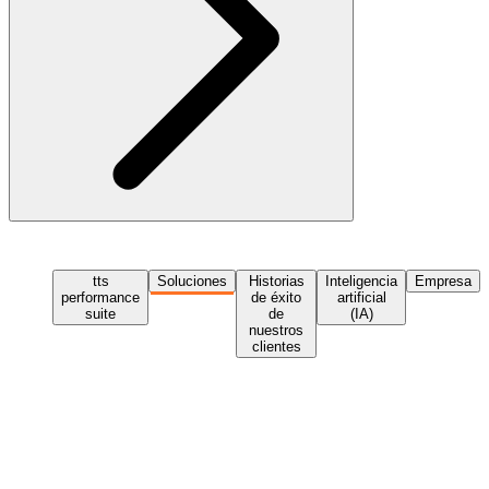
tts
Soluciones
Historias
Inteligencia
Empresa
performance
de éxito
artificial
suite
de
(IA)
nuestros
clientes
Solicita una demo