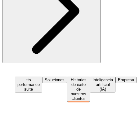
tts
Soluciones
Historias
Inteligencia
Empresa
performance
de éxito
artificial
suite
de
(IA)
nuestros
clientes
Solicita una demo