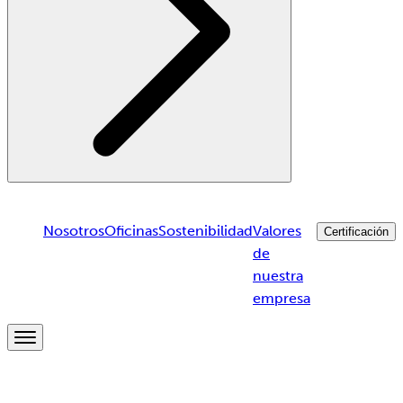
Nosotros
Oficinas
Sostenibilidad
Valores
Certificación
de
nuestra
empresa
Breadcrumb