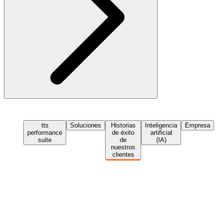
tts
Soluciones
Historias
Inteligencia
Empresa
performance
de éxito
artificial
suite
de
(IA)
nuestros
clientes
Solicita una demo