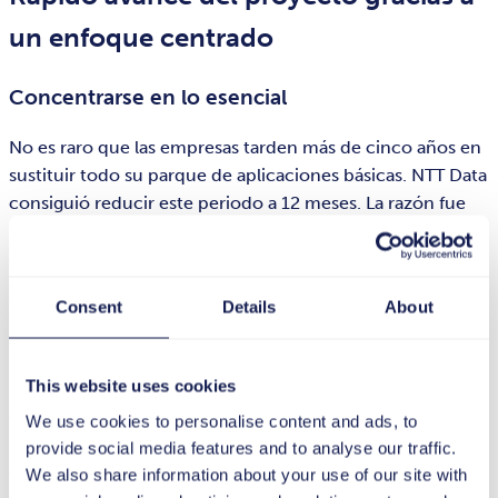
un enfoque centrado
Concentrarse en lo esencial
No es raro que las empresas tarden más de cinco años en
sustituir todo su parque de aplicaciones básicas. NTT Data
consiguió reducir este periodo a 12 meses. La razón fue
un enfoque extremadamente centrado y un análisis
detallado de los requisitos de cambio y aprendizaje. NTT
Data reunió los recursos necesarios en una Oficina
Consent
Details
About
Central de Gestión del Cambio bajo la dirección del
departamento de Talento y Transformación.
This website uses cookies
El curso decisivo para el rápido progreso del proyecto se
estableció directamente tras la implementación y
We use cookies to personalise content and ads, to
personalización de la tts performance suite en un servidor
provide social media features and to analyse our traffic.
en la nube de AWS. A partir de ese momento, tts colaboró
We also share information about your use of our site with