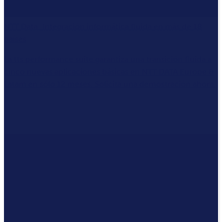
NTT Data: Integración informática fluida en más de 18
países
La tts performance suite garantiza una transición fluida a
cinco nuevas aplicaciones básicas en NTT DATA Europe &
Latam en sólo 12 meses. Solicita una demostración ahora.