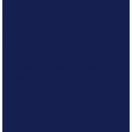
temporal. Es una plataforma estratégica para un
enablement de usuarios sostenible, desarrollada
a partir de la práctica con SAP y pensada para la
realidad de los entornos TI modernos.
Ulrich Ude
Director General, tts GmbH
La tts performance suite marca la
diferencia