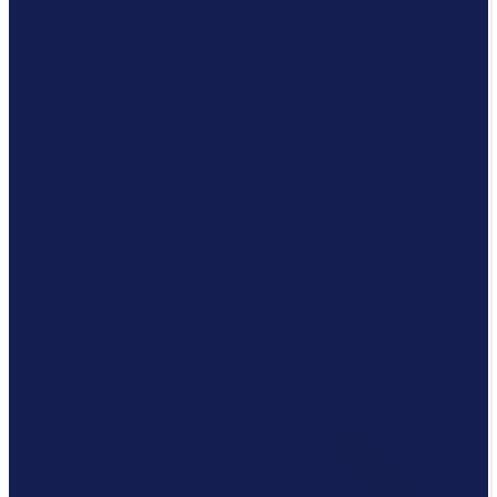
¡Sustituya ahora SAP Enable Now!
El momento de redefinir su estrategia de Enablement es
ahora. Empresas como Bosch o Continental ya han
creado con tts performance suite una base confiable para
un Enablement integral de los usuarios: con menor
complejidad, costos reducidos y mayor aceptación.
Solicita una demo