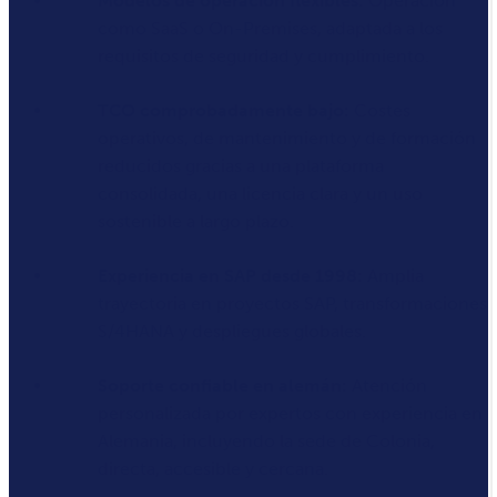
Modelos de operación flexibles:
Operación
como SaaS o On-Premises, adaptada a los
requisitos de seguridad y cumplimiento.
TCO comprobadamente bajo:
Costes
operativos, de mantenimiento y de formación
reducidos gracias a una plataforma
consolidada, una licencia clara y un uso
sostenible a largo plazo.
Experiencia en SAP desde 1998:
Amplia
trayectoria en proyectos SAP, transformaciones
S/4HANA y despliegues globales.
Soporte confiable en alemán:
Atención
personalizada por expertos con experiencia en
Alemania, incluyendo la sede de Colonia,
directa, accesible y cercana.