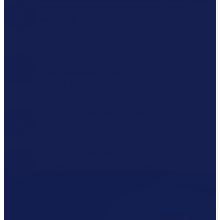
Una base de contenidos central reduce el
esfuerzo de mantenimiento y las inconsistencias
en un 40–60 %.
La traducción automática y la entrega bajo
demanda reducen el esfuerzo de traducción
hasta en un 90 %.
Incorporación de nuevos roles 25–40 % más
rápida gracias al soporte en el contexto laboral.
50 % menos consultas al soporte gracias a la
autoayuda mejorada de los usuarios.