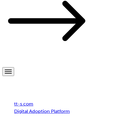
Breadcrumb
tt-s.com
Digital Adoption Platform
SAP Enable Now® endet – sichern Sie Ihr User
Enablement