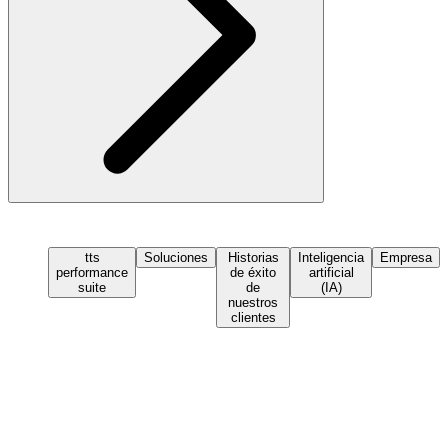
tts
Soluciones
Historias
Inteligencia
Empresa
performance
de éxito
artificial
suite
de
(IA)
nuestros
clientes
Solicita una demo