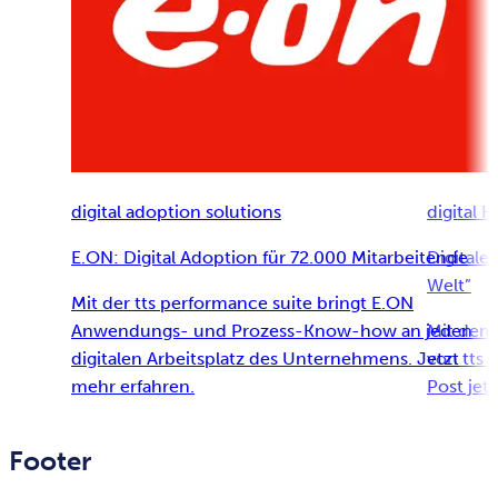
digital adoption solutions
digital 
E.ON: Digital Adoption für 72.000 Mitarbeitende
Digitale
Welt”
Mit der tts performance suite bringt E.ON
Anwendungs- und Prozess-Know-how an jeden
Mit dem
digitalen Arbeitsplatz des Unternehmens. Jetzt
von tts 
mehr erfahren.
Post jetz
Footer