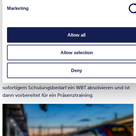
Learning bei den Einführungsprojekten ist die SBB gerade
Marketing
dabei, auch die Standardschulungen auf dieses System
umzustellen.
Ein WBT mit dem Basiswissen für Neueinsteiger wurde mit
Allow all
der tts performance suite bereits dreisprachig erstellt und
steht zur Verfügung. Weitere Trainings zur
Allow selection
Grundlagenschulung in den einzelnen Themenbereichen
sind momentan in Bearbeitung und werden nach und
Deny
nach veröffentlicht. Detailkurse bietet die SBB nach wie
vor als Präsenzkurse an. So kann eine Person mit
sofortigem Schulungsbedarf ein WBT absolvieren und ist
dann vorbereitet für ein Präsenztraining.