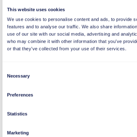
Sie haben Rückfragen?
This website uses cookies
Gemeinsam finden wir Antworten – zukunftsfähig,
We use cookies to personalise content and ads, to provide s
verlässlich und auf Sie zugeschnitten.
features and to analyse our traffic. We also share informatio
use of our site with our social media, advertising and analyti
Reden wir!
who may combine it with other information that you’ve provi
or that they’ve collected from your use of their services.
Consent
Necessary
Selection
Preferences
Statistics
Marketing