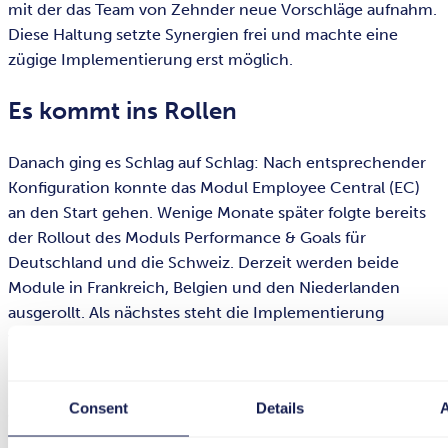
mit der das Team von Zehnder neue Vorschläge aufnahm.
Diese Haltung setzte Synergien frei und machte eine
zügige Implementierung erst möglich.
Es kommt ins Rollen
Danach ging es Schlag auf Schlag: Nach entsprechender
Konfiguration konnte das Modul Employee Central (EC)
an den Start gehen. Wenige Monate später folgte bereits
der Rollout des Moduls Performance & Goals für
Deutschland und die Schweiz. Derzeit werden beide
Module in Frankreich, Belgien und den Niederlanden
ausgerollt. Als nächstes steht die Implementierung
weiterer Module an – die Roadmap sieht hier etwa die
Module Compensation, Learning und Succession &
Development vor – und Zehnder setzt dabei weiterhin
Consent
Details
auf die Expertise von tts.