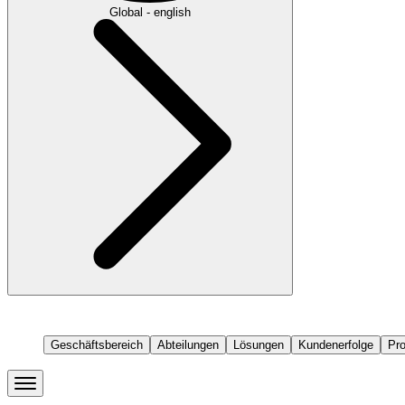
Global - english
Geschäftsbereich
Abteilungen
Lösungen
Kundenerfolge
Pr