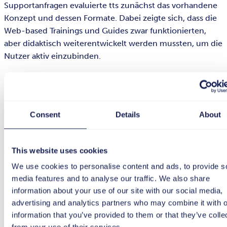
Supportanfragen evaluierte tts zunächst das vorhandene
Konzept und dessen Formate. Dabei zeigte sich, dass die
Web-based Trainings und Guides zwar funktionierten,
aber didaktisch weiterentwickelt werden mussten, um die
Nutzer aktiv einzubinden.
tts schlug daher eine Verknüpfung von E-Learning-
Angeboten mit Präsenztrainings in Form von Virtual
Classrooms vor. Das hat den Vorteil, dass die
Teilnehmenden wie in einem echten Klassenzimmer
Consent
Details
About
direkt mit dem Trainer oder miteinander kommunizieren
und Fragen stellen können. Die Lerninhalte für das
This website uses cookies
virtuelle Klassenzimmer leitete tts in enger Abstimmung
mit dem Kunden aus den Supportanfragen ab, die einen
We use cookies to personalise content and ads, to provide s
klaren Hinweis auf die größten Wissenslücken lieferten.
media features and to analyse our traffic. We also share
information about your use of our site with our social media,
Individuelle Betreuung sorgt für
advertising and analytics partners who may combine it with o
information that you’ve provided to them or that they’ve colle
schnelle Lernerfolge