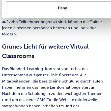
ein, sind motivierter und folgen den Schulungen mit
Deny
größerer Aufmerksamkeit als unter dem früheren
Konzept. Und weil die Schulungen im Virtual Classroom
auf zehn Teilnehmer begrenzt sind, können die Trainer
jeden einzelnen persönlich betreuen und individuell
fördern.
Grünes Licht für weitere Virtual
Classrooms
Das Blended-Learning-Konzept von tts hat das
Unternehmen auf ganzer Linie überzeugt. Alle
Mitarbeitenden, die bereits eine Schulung durchlaufen
haben, nehmen das neue Lernformat begeistert an.
Nachdem die Schulungen zu den wichtigsten Themen
rund um das neue CMS für die Website mittlerweile
stattgefunden haben, arbeiten tts und der