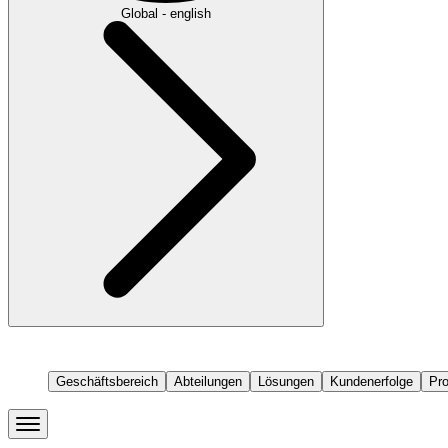
Global - english
Geschäftsbereich
Abteilungen
Lösungen
Kundenerfolge
Pr