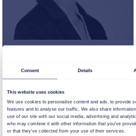
Tamara Hoffmann
Lead Expert SAP SuccessFactors Recruiting
Consent
Details
Sie haben Rückfragen?
Gemeinsam finden wir Antworten – zukunftsfähig,
This website uses cookies
verlässlich und auf Sie zugeschnitten.
We use cookies to personalise content and ads, to provide s
Ich suche das Gespräch
features and to analyse our traffic. We also share informatio
use of our site with our social media, advertising and analyti
who may combine it with other information that you’ve provi
or that they’ve collected from your use of their services.