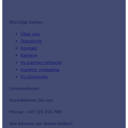
Wichtige Seiten
Über uns
Standorte
Kontakt
Karriere
tts partner network
insights. magazine
tts University
Unternehmen
Kontaktieren Sie uns
Phone: +49 123 456 789
Wie können wir Ihnen helfen?