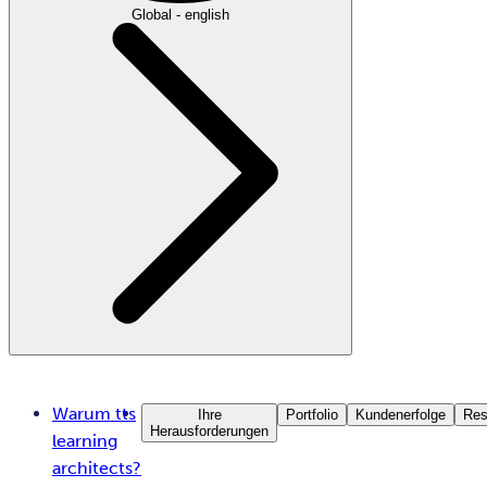
Global - english
Warum tts
Ihre
Portfolio
Kundenerfolge
Res
Herausforderungen
learning
architects?