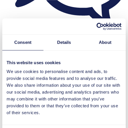
Kontakt
Consent
Details
About
Danke für Ihre
This website uses cookies
Terminanfrage
We use cookies to personalise content and ads, to
provide social media features and to analyse our traffic.
We also share information about your use of our site with
Wir freuen uns, Sie persönlich zu
our social media, advertising and analytics partners who
may combine it with other information that you’ve
treffen!
provided to them or that they’ve collected from your use
of their services.
Finden wir gemeinsam heraus, wie wir Ihrer Organisation
helfen können.