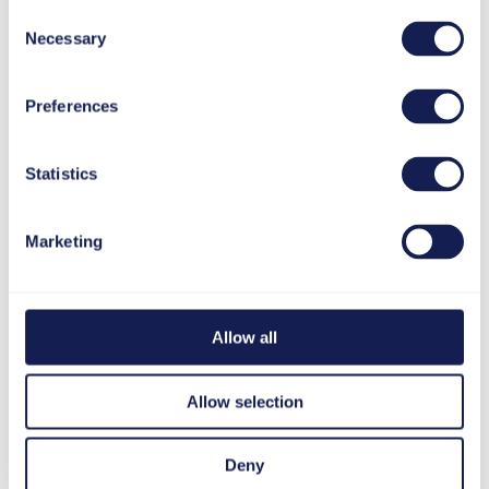
Consent
Footer
Necessary
Selection
LinkedIn
Preferences
Statistics
Marketing
Allow all
Allow selection
Deny